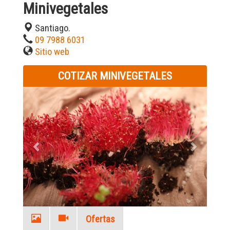
Minivegetales
Santiago.
09 7988 6031
Sitio web
COTIZAR MINIVEGETALES
Previous
Next
Ofertas