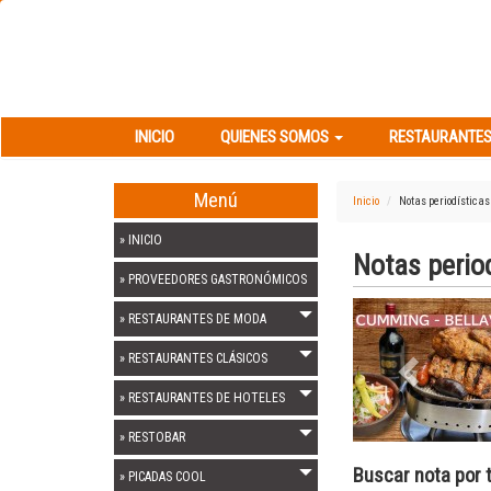
INICIO
QUIENES SOMOS
RESTAURANT
INICIO
QUIENES SOMOS
RESTAURANTES
Menú
Inicio
Notas periodísticas
» INICIO
Notas perio
» PROVEEDORES GASTRONÓMICOS
Previous
» RESTAURANTES DE MODA
» RESTAURANTES CLÁSICOS
» RESTAURANTES DE HOTELES
» RESTOBAR
Buscar nota por t
» PICADAS COOL