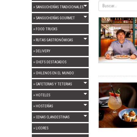
» SANGUCHERÍAS TRADICIONALES
» SANGUCHERÍAS GOURMET
» FOOD TRUCKS
» RUTAS GASTRONÓMICAS
» DELIVERY
» CHEFS DESTACADOS
» CHILENOS EN EL MUNDO
» CAFETERIAS Y TETERIAS
» HOTELES
» HOSTERÍAS
» CENAS CLANDESTINAS
» LICORES