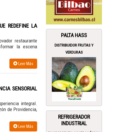
UE REDEFINE LA
PALTA HASS
ovador restaurante
DISTRIBUIDOR FRUTAS Y
sformar la escena
VERDURAS
Leer Más
NCIA SENSORIAL
eriencia integral.
zón de Providencia,
REFRIGERADOR
INDUSTRIAL
Leer Más