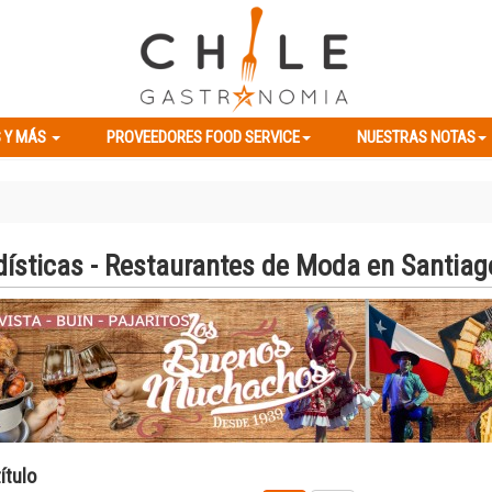
ES Y MÁS
PROVEEDORES FOOD SERVICE
NUESTRAS NOTAS
 Y MÁS
PROVEEDORES FOOD SERVICE
NUESTRAS NOTAS
dísticas - Restaurantes de Moda en Santiag
ítulo