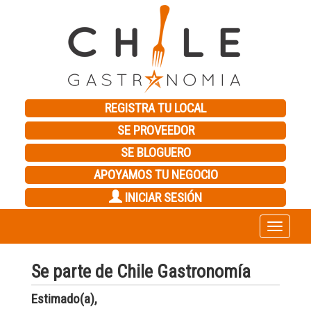
REGISTRA TU LOCAL
SE PROVEEDOR
SE BLOGUERO
APOYAMOS TU NEGOCIO
INICIAR SESIÓN
Toggle
navigation
Se parte de Chile Gastronomía
Estimado(a),