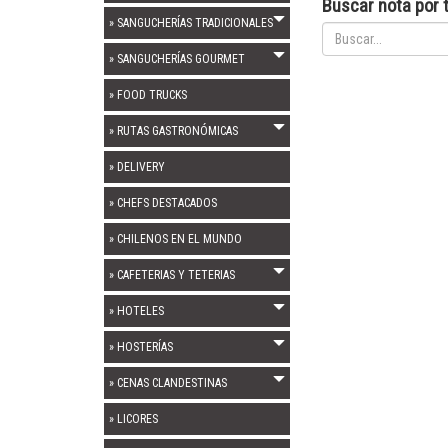
Buscar nota por t
» SANGUCHERÍAS TRADICIONALES
» SANGUCHERÍAS GOURMET
» FOOD TRUCKS
» RUTAS GASTRONÓMICAS
» DELIVERY
» CHEFS DESTACADOS
» CHILENOS EN EL MUNDO
» CAFETERIAS Y TETERIAS
» HOTELES
» HOSTERÍAS
» CENAS CLANDESTINAS
» LICORES