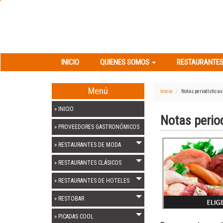
INICIO
QUIENES SOMOS
RESTAURANT
INICIO
QUIENES SOMOS
RESTAURANTES
Menú
Inicio
Notas periodísticas
» INICIO
Notas perio
» PROVEEDORES GASTRONÓMICOS
Previous
» RESTAURANTES DE MODA
» RESTAURANTES CLÁSICOS
» RESTAURANTES DE HOTELES
» RESTOBAR
» PICADAS COOL