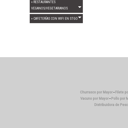
» RESTAURANTES
VEGANOS/VEGETARIANOS
» CAFETERÍAS CON WIFI EN STGO
Churrasco por Mayor
-
Filete p
Vacuno por Mayor
-
Pollo por 
Distribuidora de Pes