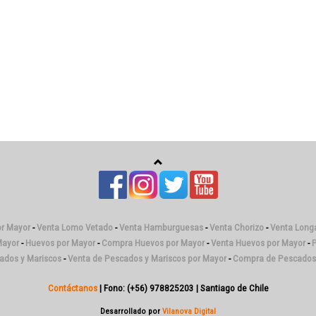
or Mayor
-
Venta Lomo Vetado
-
Venta Hamburguesas
-
Venta Chorizo
-
Venta Longa
Mayor
-
Huevos por Mayor
-
Compra Huevos por Mayor
-
Venta Huevos por Mayor
-
P
cados y Mariscos
-
Venta de Pescados y Mariscos por Mayor
-
Compra de Pescados 
Contáctanos
| Fono: (+56) 978825203 | Santiago de Chile
Desarrollado por
Vilanova Digital