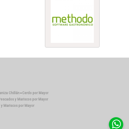
niza Chillán
-
Cerdo por Mayor
escados y Mariscos por Mayor
y Mariscos por Mayor