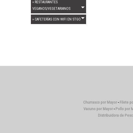
» RESTAURANTES
VEGANOS/VEGETARIANOS
» CAFETERÍAS CON WIFI EN STGO
Churrasco por Mayor
-
Filete p
Vacuno por Mayor
-
Pollo por 
Distribuidora de Pes