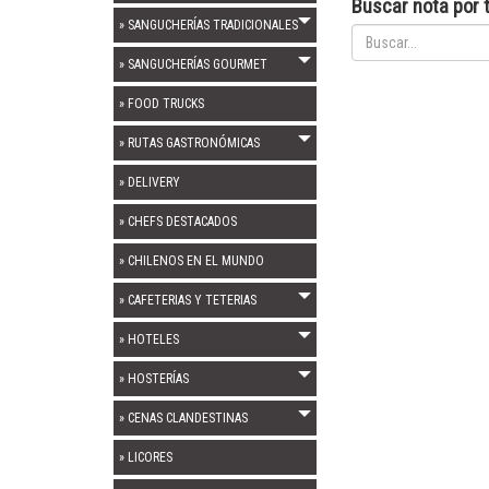
Buscar nota por t
» SANGUCHERÍAS TRADICIONALES
» SANGUCHERÍAS GOURMET
» FOOD TRUCKS
» RUTAS GASTRONÓMICAS
» DELIVERY
» CHEFS DESTACADOS
» CHILENOS EN EL MUNDO
» CAFETERIAS Y TETERIAS
» HOTELES
» HOSTERÍAS
» CENAS CLANDESTINAS
» LICORES