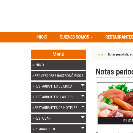
INICIO
QUIENES SOMOS
RESTAURANT
INICIO
QUIENES SOMOS
RESTAURANTES
Menú
Inicio
Notas periodísticas
» INICIO
Notas perio
» PROVEEDORES GASTRONÓMICOS
Previous
» RESTAURANTES DE MODA
» RESTAURANTES CLÁSICOS
» RESTAURANTES DE HOTELES
» RESTOBAR
» PICADAS COOL