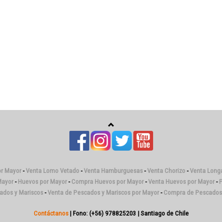
or Mayor
-
Venta Lomo Vetado
-
Venta Hamburguesas
-
Venta Chorizo
-
Venta Longa
Mayor
-
Huevos por Mayor
-
Compra Huevos por Mayor
-
Venta Huevos por Mayor
-
P
cados y Mariscos
-
Venta de Pescados y Mariscos por Mayor
-
Compra de Pescados 
Contáctanos
| Fono: (+56) 978825203 | Santiago de Chile