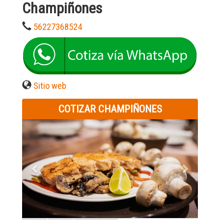
Champiñones
56227368524
Sitio web
COTIZAR CHAMPIÑONES
Previous
Next