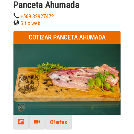
Panceta Ahumada
+569 32927472
Sitio web
COTIZAR PANCETA AHUMADA
Previous
Next
Ofertas