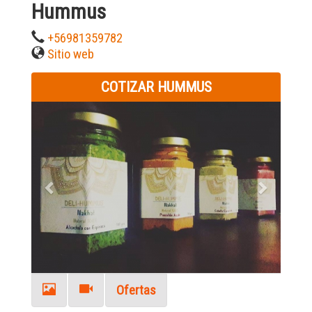
Hummus
+56981359782
Sitio web
COTIZAR HUMMUS
Previous
Next
Ofertas