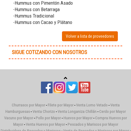
-Hummus con Pimentón Asado
-Hummus con Betarraga
-Hummus Tradicional
-Hummus con Cacao y Plátano
Volver a lista de proveedores
SIGUE COTIZANDO CON NOSOTROS
Churrasco por Mayor
-
Filete por Mayor
-
Venta Lomo Vetado
-
Venta
Hamburguesas
-
Venta Chorizo
-
Venta Longaniza Chillán
-
Cerdo por Mayor
Vacuno por Mayor
-
Pollo por Mayor
-
Huevos por Mayor
-
Compra Huevos por
Mayor
-
Venta Huevos por Mayor
-
Pescados y Mariscos por Mayor
Distribuidora de Pescados y Mariscos
-
Venta de Pescados y Mariscos por Mayor
-