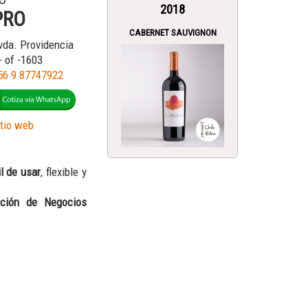
RO
2018
PRO
CABERNET SAUVIGNON
da. Providencia
- of -1603
56 9 87747922
itio web
l de usar
, flexible y
ación de Negocios