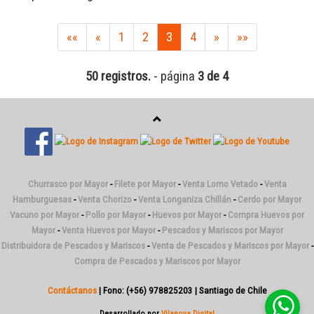
««
«
1
2
3
4
»
»»
50 registros.
- página
3 de 4
Churrasco por Mayor
-
Filete por Mayor
-
Venta Lomo Vetado
-
Venta
Hamburguesas
-
Venta Chorizo
-
Venta Longaniza Chillán
-
Cerdo por Mayor
Vacuno por Mayor
-
Pollo por Mayor
-
Huevos por Mayor
-
Compra Huevos por
Mayor
-
Venta Huevos por Mayor
-
Pescados y Mariscos por Mayor
Distribuidora de Pescados y Mariscos
-
Venta de Pescados y Mariscos por Mayor
-
Compra de Pescados y Mariscos por Mayor
Contáctanos
| Fono: (+56) 978825203 | Santiago de Chile
Desarrollado por
Vilanova Digital