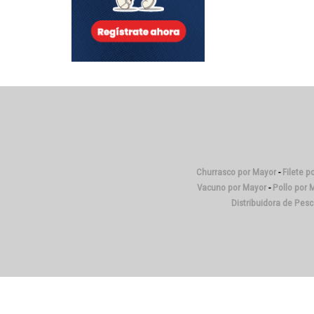
Churrasco por Mayor
-
Filete p
Vacuno por Mayor
-
Pollo por 
Distribuidora de Pes