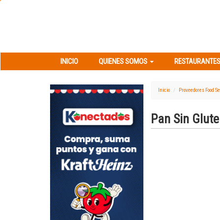
INICIO
QUIENES SOMOS
RESTAURANT
INICIO
QUIENES SOMOS
RESTAURANTES
Inicio
Proveedores Food Se
Pan Sin Glute