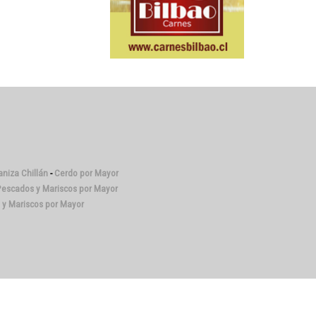
niza Chillán
-
Cerdo por Mayor
escados y Mariscos por Mayor
y Mariscos por Mayor