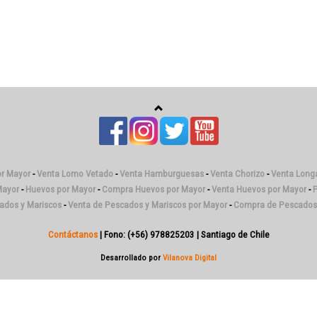
or Mayor
-
Venta Lomo Vetado
-
Venta Hamburguesas
-
Venta Chorizo
-
Venta Longa
Mayor
-
Huevos por Mayor
-
Compra Huevos por Mayor
-
Venta Huevos por Mayor
-
P
cados y Mariscos
-
Venta de Pescados y Mariscos por Mayor
-
Compra de Pescados 
Contáctanos
| Fono: (+56) 978825203 | Santiago de Chile
Desarrollado por
Vilanova Digital