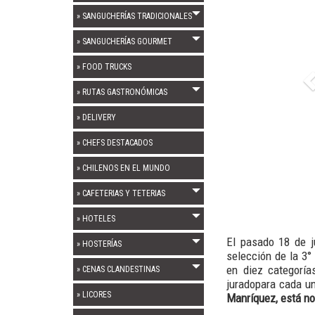
» SANGUCHERÍAS TRADICIONALES
» SANGUCHERÍAS GOURMET
» FOOD TRUCKS
» RUTAS GASTRONÓMICAS
» DELIVERY
» CHEFS DESTACADOS
» CHILENOS EN EL MUNDO
» CAFETERIAS Y TETERIAS
» HOTELES
El pasado 18 de ju
» HOSTERÍAS
selección de la 3°
en diez categoría
» CENAS CLANDESTINAS
juradopara cada u
» LICORES
Manríquez, está 