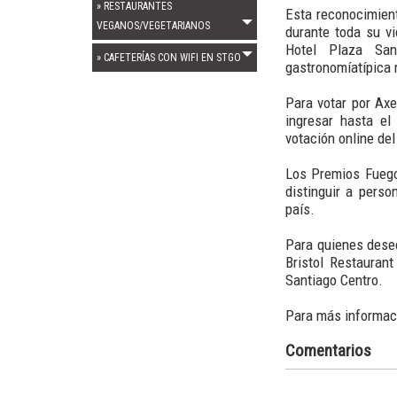
» RESTAURANTES
Esta reconocimient
VEGANOS/VEGETARIANOS
durante toda su vi
Hotel Plaza San
» CAFETERÍAS CON WIFI EN STGO
gastronomíatípica 
Para votar por Axe
ingresar hasta el
votación online de
Los Premios Fuego 
distinguir a perso
país.
Para quienes desee
Bristol Restauran
Santiago Centro.
Para más informaci
Comentarios