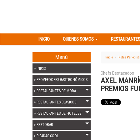
INICIO
QUIENES SOMOS
RESTAURANT
INICIO
QUIENES SOMOS
RESTAURANTES
Menú
Inicio
Notas Periodíst
» INICIO
Chefs Destacados
AXEL MANRÍ
» PROVEEDORES GASTRONÓMICOS
PREMIOS FU
» RESTAURANTES DE MODA
» RESTAURANTES CLÁSICOS
» RESTAURANTES DE HOTELES
» RESTOBAR
» PICADAS COOL