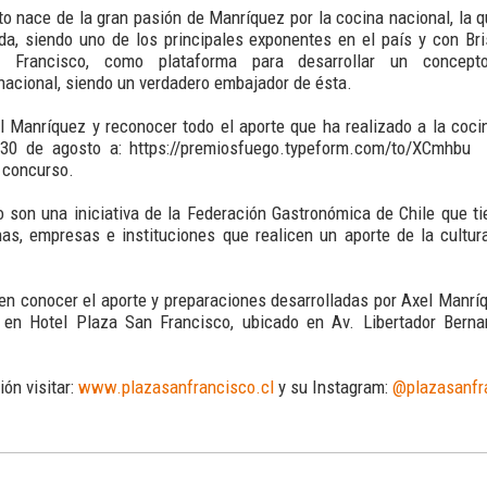
o nace de la gran pasión de Manríquez por la cocina nacional, la 
da, siendo uno de los principales exponentes en el país y con Bri
 Francisco, como plataforma para desarrollar un concep
nacional, siendo un verdadero embajador de ésta.
l Manríquez y reconocer todo el aporte que ha realizado a la coci
 30 de agosto a: https://premiosfuego.typeform.com/to/XCmhbu
l concurso.
son una iniciativa de la Federación Gastronómica de Chile que ti
nas, empresas e instituciones que realicen un aporte de la cultu
n conocer el aporte y preparaciones desarrolladas por Axel Manríq
t en Hotel Plaza San Francisco, ubicado en Av. Libertador Berna
ón visitar:
www.plazasanfrancisco.cl
y su Instagram:
@plazasanfr