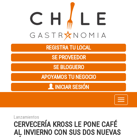
REGISTRA TU LOCAL
SE PROVEEDOR
SE BLOGUERO
APOYAMOS TU NEGOCIO
INICIAR SESIÓN
Toggle
navigation
Lanzamientos
CERVECERÍA KROSS LE PONE CAFÉ
AL INVIERNO CON SUS DOS NUEVAS