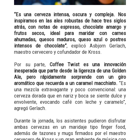
“Es una cerveza intensa, oscura y compleja. Nos
inspiramos en las ales robustas de hace tres siglos
atrás, con notas de espresso, chocolate amargo y
frutos secos, ideal para maridar con carnes
ahumadas, quesos maduros, queso azul o postres
intensos de chocolate”
, explicó Asbjorn Gerlach,
maestro cervecero y cofundador de Kross.
Por su parte,
Coffee Twist es una innovación
inesperada que parte desde la ligereza de una Golden
Ale, pero rápidamente sorprende con un giro
aromático que recuerda a un caramel macchiato.
“Es
una mezcla extravagante y poco convencional: una
cerveza dorada que en nariz y boca se siente dulce y
envolvente, evocando café con leche y caramelo”,
agregó Gerlach.
Durante la jornada, los asistentes pudieron disfrutar
ambas cervezas en un maridaje tipo finger food,
además de tazones y mugs firmados por el maestro
cervecero de Kross y un gran ambiente de música con