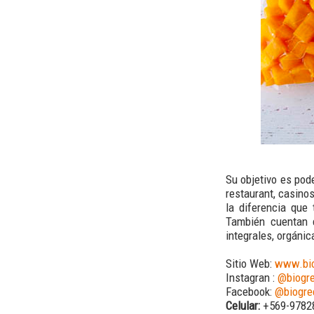
Su objetivo es pod
restaurant, casino
la diferencia que
También cuentan 
integrales, orgánic
Sitio Web:
www.bio
Instagran :
@biogr
Facebook:
@biogre
Celular:
+569-97828