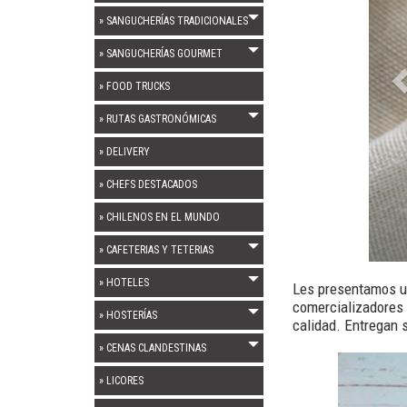
» SANGUCHERÍAS TRADICIONALES
» SANGUCHERÍAS GOURMET
» FOOD TRUCKS
» RUTAS GASTRONÓMICAS
» DELIVERY
» CHEFS DESTACADOS
» CHILENOS EN EL MUNDO
» CAFETERIAS Y TETERIAS
» HOTELES
Les presentamos u
comercializadores 
» HOSTERÍAS
calidad. Entregan 
» CENAS CLANDESTINAS
» LICORES