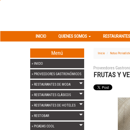
INICIO
QUIENES SOMOS
RESTAURANT
INICIO
QUIENES SOMOS
RESTAURANTES
Menú
Inicio
Notas Periodíst
» INICIO
Proveedores Gastro
FRUTAS Y V
» PROVEEDORES GASTRONÓMICOS
» RESTAURANTES DE MODA
» RESTAURANTES CLÁSICOS
» RESTAURANTES DE HOTELES
» RESTOBAR
» PICADAS COOL