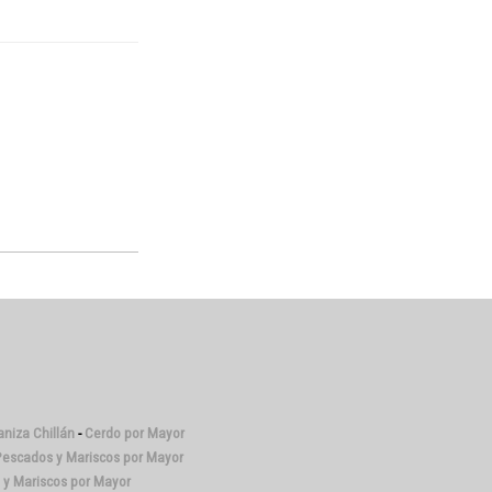
niza Chillán
-
Cerdo por Mayor
escados y Mariscos por Mayor
y Mariscos por Mayor