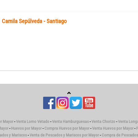
Camila Sepúlveda - Santiago
or Mayor
-
Venta Lomo Vetado
-
Venta Hamburguesas
-
Venta Chorizo
-
Venta Longa
Mayor
-
Huevos por Mayor
-
Compra Huevos por Mayor
-
Venta Huevos por Mayor
-
P
cados y Mariscos
-
Venta de Pescados y Mariscos por Mayor
-
Compra de Pescados 