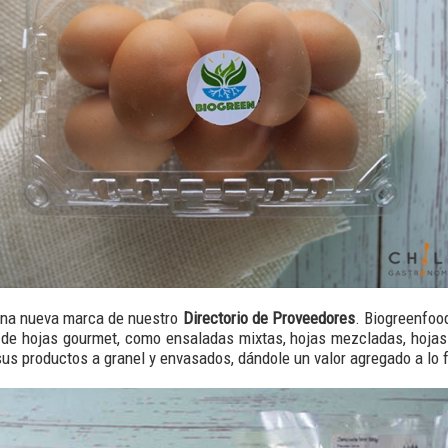
na nueva marca de nuestro
Directorio de Proveedores
. Biogreenfoo
de hojas gourmet, como ensaladas mixtas, hojas mezcladas, hojas 
sus productos a granel y envasados, dándole un valor agregado a lo