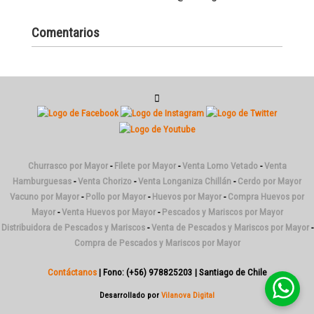
Comentarios
Churrasco por Mayor
-
Filete por Mayor
-
Venta Lomo Vetado
-
Venta
Hamburguesas
-
Venta Chorizo
-
Venta Longaniza Chillán
-
Cerdo por Mayor
Vacuno por Mayor
-
Pollo por Mayor
-
Huevos por Mayor
-
Compra Huevos por
Mayor
-
Venta Huevos por Mayor
-
Pescados y Mariscos por Mayor
Distribuidora de Pescados y Mariscos
-
Venta de Pescados y Mariscos por Mayor
-
Compra de Pescados y Mariscos por Mayor
Contáctanos
| Fono: (+56) 978825203 | Santiago de Chile
Desarrollado por
Vilanova Digital