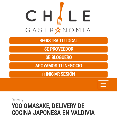
REGISTRA TU LOCAL
SE PROVEEDOR
SE BLOGUERO
APOYAMOS TU NEGOCIO
INICIAR SESIÓN
Toggle
navigation
Delivery
YOO OMASAKE, DELIVERY DE
COCINA JAPONESA EN VALDIVIA