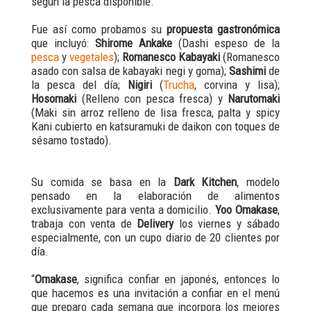
según la pesca disponible.
Fue así como probamos su
propuesta gastronómica
que incluyó:
Shirome Ankake
(Dashi espeso de la
pesca
y
vegetales
);
Romanesco Kabayaki
(Romanesco
asado con salsa de kabayaki negi y goma);
Sashimi
de
la pesca del día;
Nigiri
(
Trucha
, corvina y lisa);
Hosomaki
(Relleno con pesca fresca) y
Narutomaki
(Maki sin arroz relleno de lisa fresca, palta y spicy
Kani cubierto en katsuramuki de daikon con toques de
sésamo tostado).
Su comida se basa en la
Dark Kitchen
, modelo
pensado en la elaboración de alimentos
exclusivamente para venta a domicilio.
Yoo Omakase
,
trabaja con venta de
Delivery
los viernes y sábado
especialmente, con un cupo diario de 20 clientes por
día.
“
Omakase
, significa confiar en japonés, entonces lo
que hacemos es una invitación a confiar en el menú
que preparo cada semana que incorpora los mejores