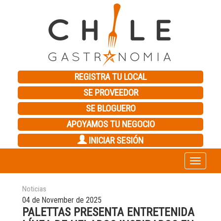
REGISTRA TU LOCAL
SE PROVEEDOR
SE BLOGUERO
APOYAMOS TU NEGOCIO
INICIAR SESIÓN
Toggle
navigation
Noticias
04 de November de 2025
PALETTAS PRESENTA ENTRETENIDA