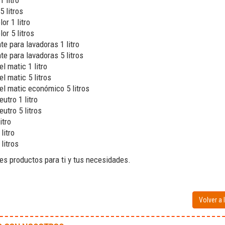
 litro
 litros
or 1 litro
lor 5 litros
e para lavadoras 1 litro
te para lavadoras 5 litros
l matic 1 litro
l matic 5 litros
el matic económico 5 litros
utro 1 litro
utro 5 litros
itro
litro
litros
s productos para ti y tus necesidades.
Volver a 