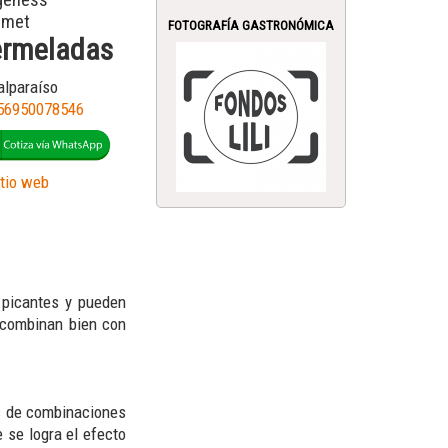
geness
rmet
FOTOGRAFÍA GASTRONÓMICA
rmeladas
lparaíso
56950078546
itio web
 picantes y pueden
 combinan bien con
és de combinaciones
 se logra el efecto