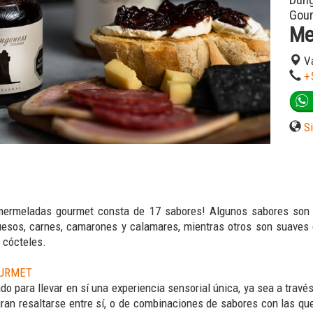
Dun
Gou
Me
Va
+
S
mermeladas gourmet consta de 17 sabores! Algunos sabores son
esos, carnes, camarones y calamares, mientras otros son suaves
o cócteles.
URMET
do para llevar en sí una experiencia sensorial única, ya sea a trav
ran resaltarse entre sí, o de combinaciones de sabores con las que