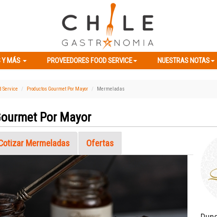
ES Y MÁS
PROVEEDORES FOOD SERVICE
NUESTRAS NOTAS
 Y MÁS
PROVEEDORES FOOD SERVICE
NUESTRAS NOTAS
d Service
Productos Gourmet Por Mayor
Mermeladas
Gourmet Por Mayor
Cotizar Mermeladas
Ofertas
Next