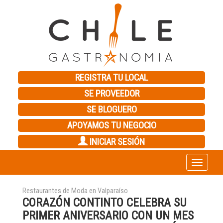
REGISTRA TU LOCAL
SE PROVEEDOR
SE BLOGUERO
APOYAMOS TU NEGOCIO
INICIAR SESIÓN
Toggle
navigation
Restaurantes de Moda en Valparaíso
CORAZÓN CONTINTO CELEBRA SU
PRIMER ANIVERSARIO CON UN MES