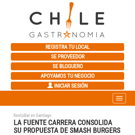
REGISTRA TU LOCAL
SE PROVEEDOR
SE BLOGUERO
APOYAMOS TU NEGOCIO
INICIAR SESIÓN
Toggle
navigation
RestoBar en Santiago
LA FUENTE CARRERA CONSOLIDA
SU PROPUESTA DE SMASH BURGERS