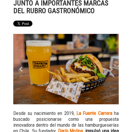
JUNTO A IMPORTANTES MARCAS
DEL RUBRO GASTRONÓMICO
Previous
Next
Desde su nacimiento en 2019,
La Fuente Carrera
ha
buscado posicionarse como una propuesta
innovadora dentro del mundo de las hamburgueserías
en Chile. Su fundador,
Darío Molina
,
impulsó una idea