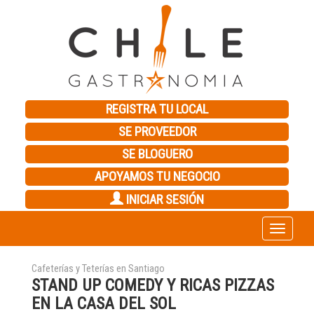
REGISTRA TU LOCAL
SE PROVEEDOR
SE BLOGUERO
APOYAMOS TU NEGOCIO
INICIAR SESIÓN
Toggle
navigation
Cafeterías y Teterías en Santiago
STAND UP COMEDY Y RICAS PIZZAS
EN LA CASA DEL SOL