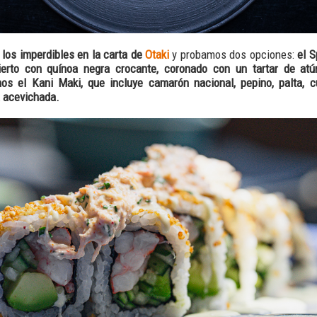
 los imperdibles en la carta de
Otaki
y probamos dos opciones:
el S
bierto con quínoa negra crocante, coronado con un tartar de atú
s el Kani Maki, que incluye camarón nacional, pepino, palta, c
a acevichada.