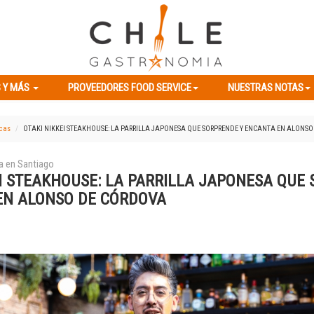
ES Y MÁS
PROVEEDORES FOOD SERVICE
NUESTRAS NOTAS
 Y MÁS
PROVEEDORES FOOD SERVICE
NUESTRAS NOTAS
icas
OTAKI NIKKEI STEAKHOUSE: LA PARRILLA JAPONESA QUE SORPRENDE Y ENCANTA EN ALONS
a en Santiago
EI STEAKHOUSE: LA PARRILLA JAPONESA QUE
EN ALONSO DE CÓRDOVA
Previous