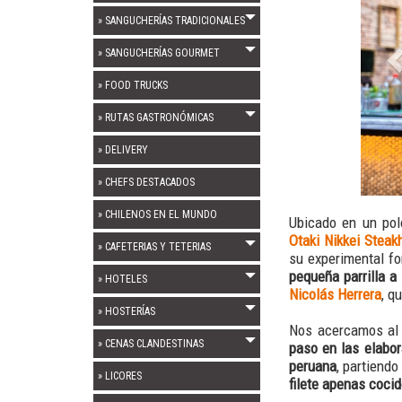
» SANGUCHERÍAS TRADICIONALES
» SANGUCHERÍAS GOURMET
» FOOD TRUCKS
» RUTAS GASTRONÓMICAS
» DELIVERY
» CHEFS DESTACADOS
» CHILENOS EN EL MUNDO
Ubicado en un pol
Otaki Nikkei Stea
» CAFETERIAS Y TETERIAS
su experimental f
pequeña parrilla a
» HOTELES
Nicolás Herrera
, q
» HOSTERÍAS
Nos acercamos al 
» CENAS CLANDESTINAS
paso en las elabor
peruana
, partiend
» LICORES
filete apenas coci