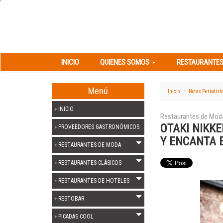
INICIO
QUIENES SOMOS
RESTAURANT
INICIO
QUIENES SOMOS
RESTAURANTES
Menú
Inicio
Notas Periodíst
» INICIO
Restaurantes de Mod
OTAKI NIKK
» PROVEEDORES GASTRONÓMICOS
Y ENCANTA 
» RESTAURANTES DE MODA
» RESTAURANTES CLÁSICOS
» RESTAURANTES DE HOTELES
» RESTOBAR
» PICADAS COOL