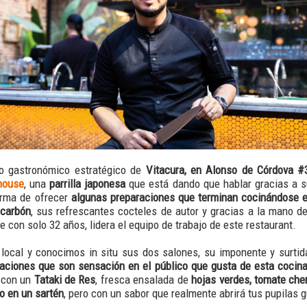
o gastronómico estratégico de
Vitacura, en Alonso de Córdova #
khouse
, una
parrilla japonesa
que está dando que hablar gracias a s
orma de ofrecer
algunas preparaciones que terminan cocinándose 
 carbón
, sus refrescantes cocteles de autor y gracias a la mano de
ue con solo 32 años, lidera el equipo de trabajo de este restaurant.
local y conocimos in situ sus dos salones, su imponente y surtid
aciones que son sensación en el público que gusta de esta cocina
o con un
Tataki de Res
, fresca ensalada de
hojas verdes, tomate cherr
do en un sartén
, pero con un sabor que realmente abrirá tus pupilas 