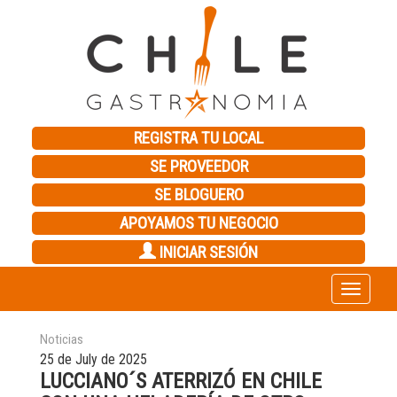
REGISTRA TU LOCAL
SE PROVEEDOR
SE BLOGUERO
APOYAMOS TU NEGOCIO
INICIAR SESIÓN
Toggle
navigation
Noticias
25 de July de 2025
LUCCIANO´S ATERRIZÓ EN CHILE