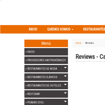
INICIO
QUIENES SOMOS
RESTAURANT
INICIO
QUIENES SOMOS
RESTAURANTES
Menú
Inicio
Reviews
» INICIO
Reviews - Ca
» PROVEEDORES GASTRONÓMICOS
» RESTAURANTES DE MODA
» RESTAURANTES CLÁSICOS
» RESTAURANTES DE HOTELES
» RESTOBAR
» PICADAS COOL