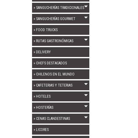
» SANGUCHERÍAS TRADICIONALES
» SANGUCHERÍAS GOURMET
» FOOD TRUCKS
» RUTAS GASTRONÓMICAS
» DELIVERY
» CHEFS DESTACADOS
» CHILENOS EN EL MUNDO
» CAFETERIAS Y TETERIAS
» HOTELES
» HOSTERÍAS
» CENAS CLANDESTINAS
» LICORES