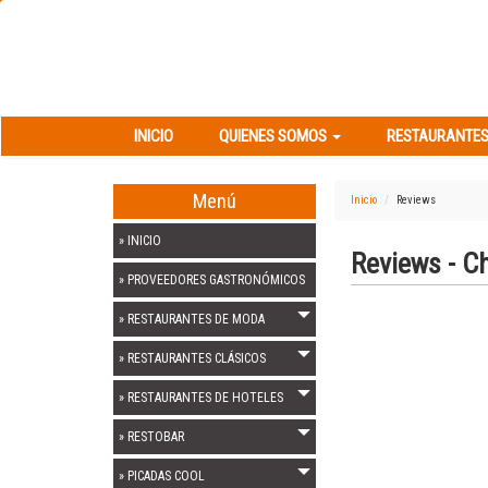
INICIO
QUIENES SOMOS
RESTAURANT
INICIO
QUIENES SOMOS
RESTAURANTES
Menú
Inicio
Reviews
» INICIO
Reviews - C
» PROVEEDORES GASTRONÓMICOS
» RESTAURANTES DE MODA
» RESTAURANTES CLÁSICOS
» RESTAURANTES DE HOTELES
» RESTOBAR
» PICADAS COOL