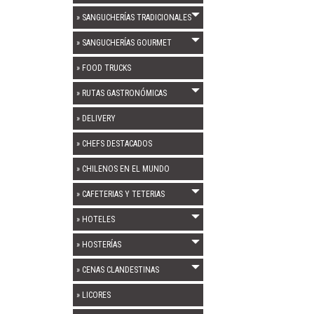
» SANGUCHERÍAS TRADICIONALES
» SANGUCHERÍAS GOURMET
» FOOD TRUCKS
» RUTAS GASTRONÓMICAS
» DELIVERY
» CHEFS DESTACADOS
» CHILENOS EN EL MUNDO
» CAFETERIAS Y TETERIAS
» HOTELES
» HOSTERÍAS
» CENAS CLANDESTINAS
» LICORES