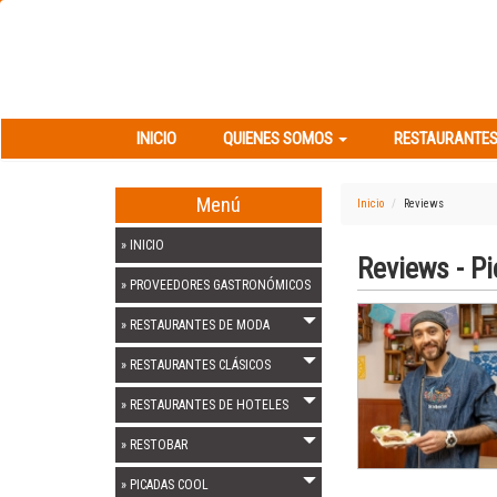
INICIO
QUIENES SOMOS
RESTAURANT
INICIO
QUIENES SOMOS
RESTAURANTES
Menú
Inicio
Reviews
» INICIO
Reviews - P
» PROVEEDORES GASTRONÓMICOS
» RESTAURANTES DE MODA
» RESTAURANTES CLÁSICOS
» RESTAURANTES DE HOTELES
» RESTOBAR
» PICADAS COOL