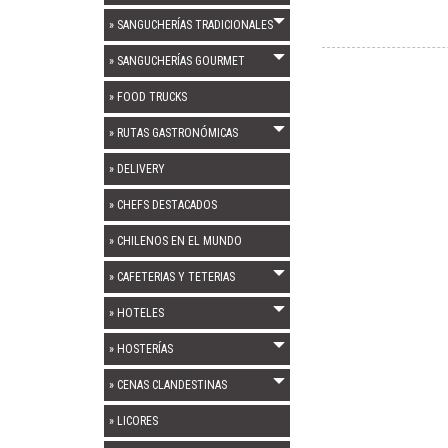
» SANGUCHERÍAS TRADICIONALES
» SANGUCHERÍAS GOURMET
» FOOD TRUCKS
» RUTAS GASTRONÓMICAS
» DELIVERY
» CHEFS DESTACADOS
» CHILENOS EN EL MUNDO
» CAFETERIAS Y TETERIAS
» HOTELES
» HOSTERÍAS
» CENAS CLANDESTINAS
» LICORES