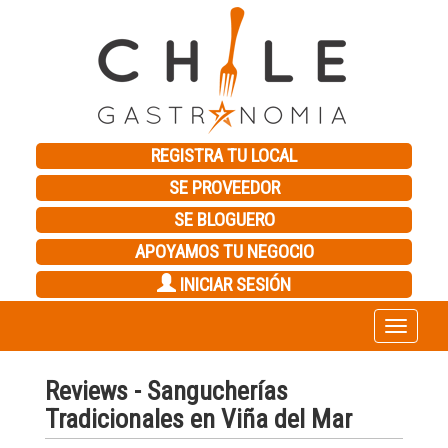
REGISTRA TU LOCAL
SE PROVEEDOR
SE BLOGUERO
APOYAMOS TU NEGOCIO
INICIAR SESIÓN
Toggle
navigation
Reviews - Sangucherías
Tradicionales en Viña del Mar