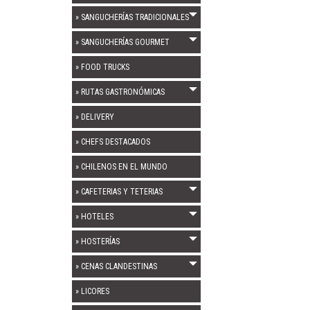
» SANGUCHERÍAS TRADICIONALES
» SANGUCHERÍAS GOURMET
» FOOD TRUCKS
» RUTAS GASTRONÓMICAS
» DELIVERY
» CHEFS DESTACADOS
» CHILENOS EN EL MUNDO
» CAFETERIAS Y TETERIAS
» HOTELES
» HOSTERÍAS
» CENAS CLANDESTINAS
» LICORES