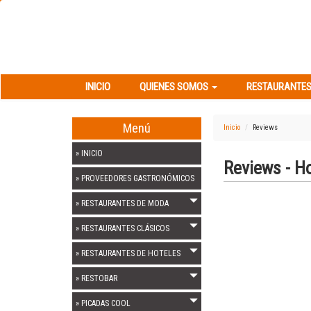
INICIO
QUIENES SOMOS
RESTAURANT
INICIO
QUIENES SOMOS
RESTAURANTES
Menú
Inicio
Reviews
» INICIO
Reviews - H
» PROVEEDORES GASTRONÓMICOS
» RESTAURANTES DE MODA
» RESTAURANTES CLÁSICOS
» RESTAURANTES DE HOTELES
» RESTOBAR
» PICADAS COOL